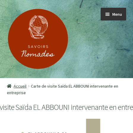
Menu
ACCUEIL
Accueil
Carte de visite Saïda EL ABBOUNI intervenante en
entreprise
PRESENTATION
 visite Saïda EL ABBOUNI intervenante en entre
SOIGNANT.E.S
PATIENT.E.S