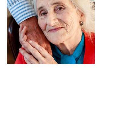
Il est essentiel de souligner l’importance de débuter la
rééducation maxillo-faciale dès le plus jeune âge, car cela
peut avoir un impact significatif sur la
santé
et le
bien-
être
de chaque patient·e. Cette approche précoce favorise
des résultats optimaux et une meilleure qualité de vie à
long terme.
Tout d’abord, il est essentiel d’être observateur·trice et
attentif·ve aux
signes précoces
de troubles maxillo-
faciaux chez chaque patient·e. Cela comprend des