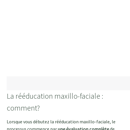
et de la bouche, ce qui peut avoir un impact considérable
sur
la confiance en soi
et la
qualité de vie
de chaque
patient·e. Investir du temps et de l’effort dans le processus
de rééducation dès le plus jeune âge peut donc avoir des
bénéfices durables pour la santé physique et
psychologique.
Une prise en charge
proactive
et une collaboration
efficace sont essentielles pour permettre aux patient·e·s
de
s’épanouir pleinement dans leur vie quotidienne
tout
en favorisant une croissance faciale harmonieuse.
La rééducation maxillo-faciale :
comment?
Lorsque vous débutez la rééducation maxillo-faciale, le
processus commence par
une évaluation complète
de