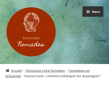
Menu
ACCUEIL
Accueil
Choisissez votre formation
Formations en
présentiel
Fausse-route : comment rééduquer les dysphagies?
PRESENTATION
SOIGNANT.E.S
PATIENT.E.S