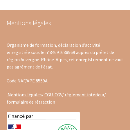
le
menu
BLOG
enfant
Mentions légales
CONTACT
Organisme de formation, déclaration d’activité
enregistrée sous le n°84691688969 auprès du préfet de
région Auvergne-Rhône-Alpes, cet enregistrement ne vaut
pas agrément de l’état.
Code NAF/APE 8559A.
Mentions légales
/
CGU-CGV
/
règlement intérieur
/
formulaire de rétraction