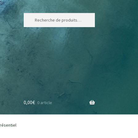
Recherche
0,00
€
0 article
résentiel