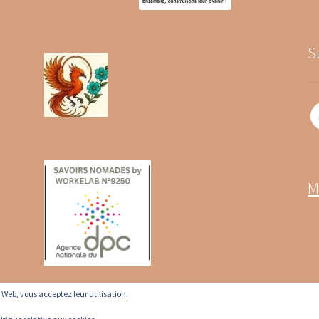
S
M
te Web, vous acceptez leur utilisation.