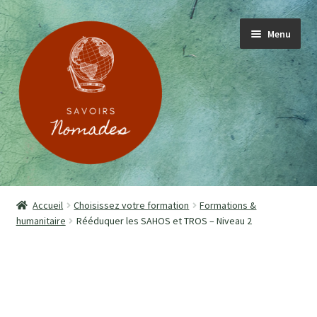
Menu
ACCUEIL
Accueil
Choisissez votre formation
Formations &
humanitaire
Rééduquer les SAHOS et TROS – Niveau 2
PRESENTATION
SOIGNANT.E.S
PATIENT.E.S