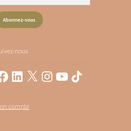
il
Abonnez-vous
uivez-nous
cebook
LinkedIn
X
Instagram
YouTube
TikTok
on compte