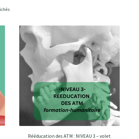
Trié
fichés
du
plus
récent
au
plus
ancien
Rééducation des ATM : NIVEAU 3 – volet