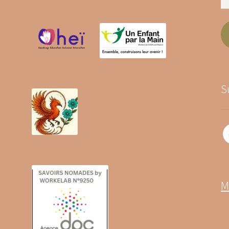
e-
ma
S
Fa
M